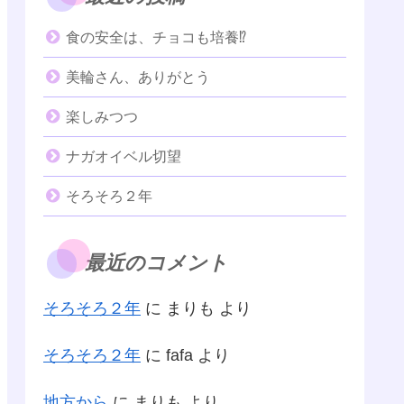
食の安全は、チョコも培養⁉️
美輪さん、ありがとう
楽しみつつ
ナガオイベル切望
そろそろ２年
最近のコメント
そろそろ２年
に
まりも
より
そろそろ２年
に
fafa
より
地方から
に
まりも
より